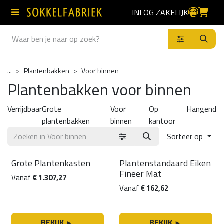
Overslaan naar inhoud
INLOG ZAKELIJK
Producten
...
Plantenbakken
Voor binnen
Plantenbakken voor binnen
Verrijdbaar
Grote
Voor
Op
Hangend
plantenbakken
binnen
kantoor
Sorteer op
Producten
Grote Plantenkasten
Plantenstandaard Eiken
Fineer Mat
Vanaf
€
1.307,27
Vanaf
€
162,62
BEKIJK
BEKIJK
►
►