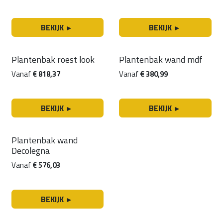
BEKIJK
BEKIJK
►
►
Plantenbak roest look
Plantenbak wand mdf
NIEUW!
Vanaf
€
818,37
Vanaf
€
380,99
BEKIJK
BEKIJK
►
►
Plantenbak wand
NIEUW!
Decolegna
Vanaf
€
576,03
BEKIJK
►