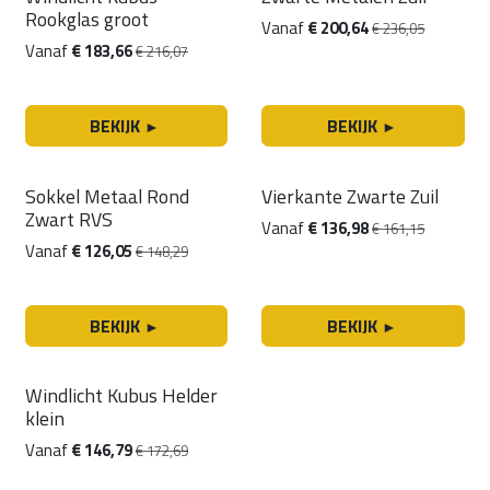
15% korting
15% korting
Rookglas groot
Vanaf
€
200,64
€
236,05
Vanaf
€
183,66
€
216,07
BEKIJK
BEKIJK
►
►
15% korting
15% korting
Sokkel Metaal Rond
Vierkante Zwarte Zuil
Zwart RVS
Vanaf
€
136,98
€
161,15
Vanaf
€
126,05
€
148,29
BEKIJK
BEKIJK
►
►
15% korting
Windlicht Kubus Helder
klein
Vanaf
€
146,79
€
172,69