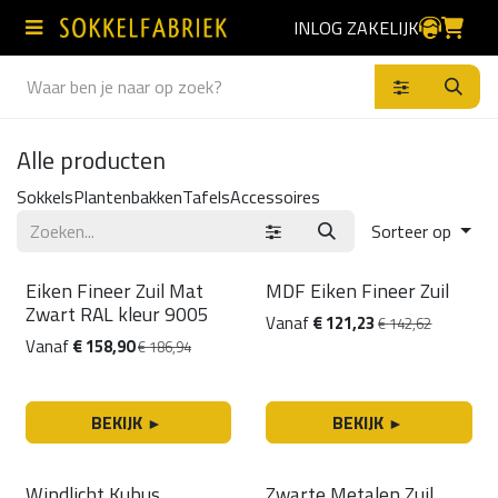
Overslaan naar inhoud
INLOG ZAKELIJK
Producten
Alle producten
Sokkels
Plantenbakken
Tafels
Accessoires
Sorteer op
Producten
15% korting
15% korting
Eiken Fineer Zuil Mat
MDF Eiken Fineer Zuil
Zwart RAL kleur 9005
Vanaf
€
121,23
€
142,62
Vanaf
€
158,90
€
186,94
BEKIJK
BEKIJK
►
►
Windlicht Kubus
Zwarte Metalen Zuil