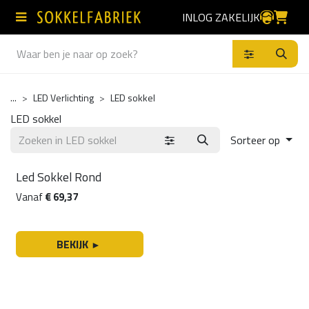
Overslaan naar inhoud
INLOG ZAKELIJK
Producten
...
LED Verlichting
LED sokkel
LED sokkel
Sorteer op
Producten
Led Sokkel Rond
Vanaf
€
69,37
BEKIJK
►