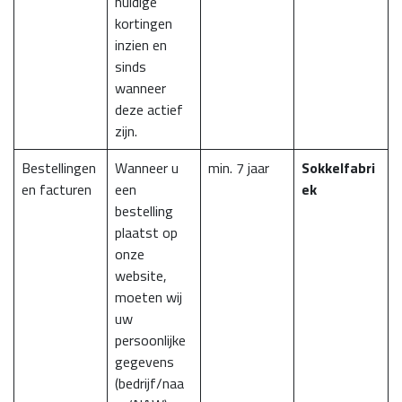
huidige
kortingen
inzien en
sinds
wanneer
deze actief
zijn.
Bestellingen
Wanneer u
min. 7 jaar
Sokkelfabri
en facturen
een
ek
bestelling
plaatst op
onze
website,
moeten wij
uw
persoonlijke
gegevens
(bedrijf/naa