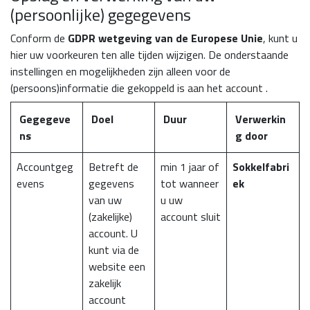
(persoonlijke) gegegevens
Conform de
GDPR wetgeving van de Europese Unie
, kunt u
hier uw voorkeuren ten alle tijden wijzigen. De onderstaande
instellingen en mogelijkheden zijn alleen voor de
(persoons)informatie die gekoppeld is aan het account
.
Gegegeve
Doel
Duur
Verwerkin
ns
g door
Accountgeg
Betreft de
min 1 jaar of
Sokkelfabri
evens
gegevens
tot wanneer
ek
van uw
u uw
(zakelijke)
account sluit
account. U
kunt via de
website een
zakelijk
account