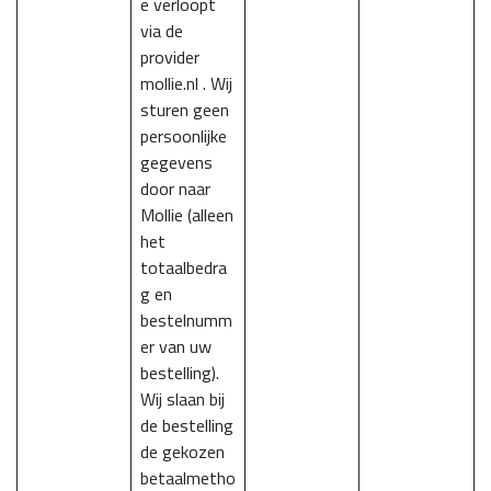
e verloopt
via de
provider
mollie.nl . Wij
sturen geen
persoonlijke
gegevens
door naar
Mollie (alleen
het
totaalbedra
g en
bestelnumm
er van uw
bestelling).
Wij slaan bij
de bestelling
de gekozen
betaalmetho