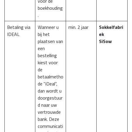
voor de
boekhouding
.
Betaling via
Wanneer u
min. 2 jaar
Sokkelfabri
IDEAL
bij het
ek
plaatsen van
SiSow
een
bestelling
kiest voor
de
betaalmetho
de "iDeal",
dan wordt u
doorgestuur
d naar uw
vertrouwde
bank. Deze
communicati