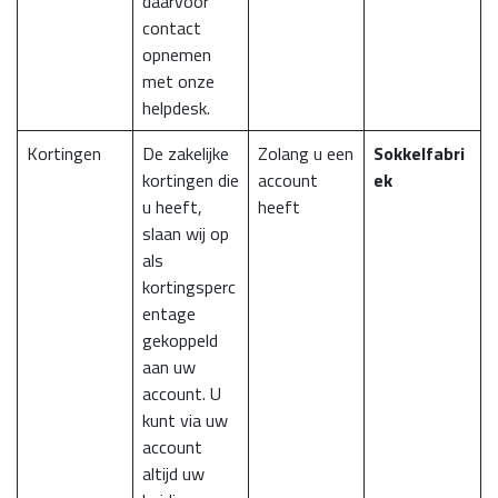
daarvoor
contact
opnemen
met onze
helpdesk.
Kortingen
De zakelijke
Zolang u een
Sokkelfabri
kortingen die
account
ek
u heeft,
heeft
slaan wij op
als
kortingsperc
entage
gekoppeld
aan uw
account. U
kunt via uw
account
altijd uw