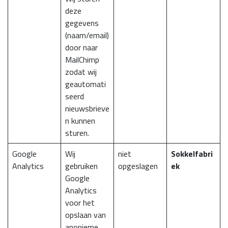
deze
gegevens
(naam/email)
door naar
MailChimp
zodat wij
geautomati
seerd
nieuwsbrieve
n kunnen
sturen.
Google
Wij
niet
Sokkelfabri
Analytics
gebruiken
opgeslagen
ek
Google
Analytics
voor het
opslaan van
anonieme