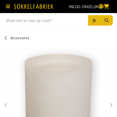
Overslaan naar inhoud
INLOG ZAKELIJK
Producten
Accessoires