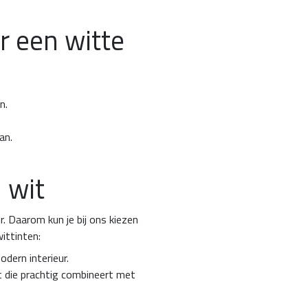
 een witte
n.
an.
 wit
r. Daarom kun je bij ons kiezen
ittinten:
odern interieur.
 die prachtig combineert met