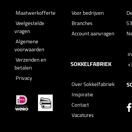
Maatwerkofferte
Voor bedrijven
D
Veelgestelde
Branches
53
vragen
Account aanvragen
Ne
Algemene
voorwaarden
i
Verzenden en
SOKKELFABRIEK
+
betalen
Privacy
S
Over Sokkelfabriek
Inspiratie
Contact
Vacatures