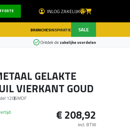
INLOG ZAKELIJK
FFERTE
SALE
INSPIRATIE
BRANCHES
Ontdek de
zakelijke voordelen
ETAAL GELAKTE
UIL VIERKANT GOUD
del 1206
MDF
€
208,92
ertijd:
incl. BTW