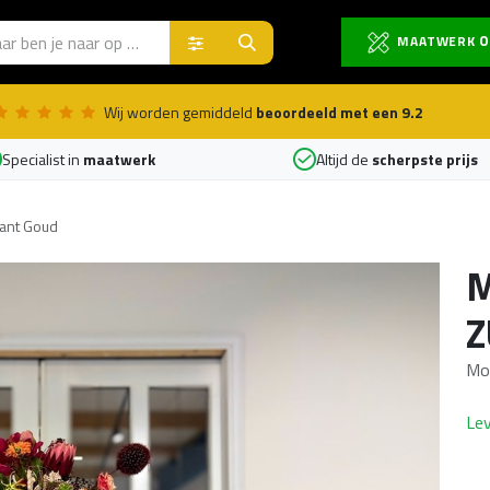
Producten
O
MAATWERK
Wij worden gemiddeld
beoordeeld met een 9.2
Specialist in
maatwerk
Altijd de
scherpste prijs
kant Goud
M
Z
Mo
Lev