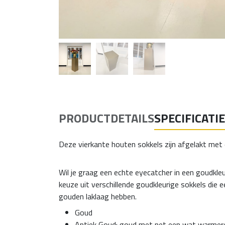
PRODUCTDETAILS
SPECIFICATI
Deze vierkante houten sokkels zijn afgelakt met 
Wil je graag een echte eyecatcher in een goudkleur
keuze uit verschillende goudkleurige sokkels die e
gouden laklaag hebben.
Goud
Antiek Goud: goud met net een wat warmer