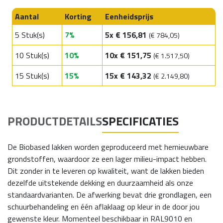
Aantal
Korting
Eenheidsprijs
5 Stuk(s)
7
%
5x € 156,81
(€ 784,05)
10 Stuk(s)
10
%
10x € 151,75
(€ 1.517,50)
15 Stuk(s)
15
%
15x € 143,32
(€ 2.149,80)
PRODUCTDETAILS
SPECIFICATIES
De Biobased lakken worden geproduceerd met hernieuwbare
grondstoffen, waardoor ze een lager milieu-impact hebben.
Dit zonder in te leveren op kwaliteit, want de lakken bieden
dezelfde uitstekende dekking en duurzaamheid als onze
standaardvarianten. De afwerking bevat drie grondlagen, een
schuurbehandeling en één aflaklaag op kleur in de door jou
gewenste kleur. Momenteel beschikbaar in RAL9010 en