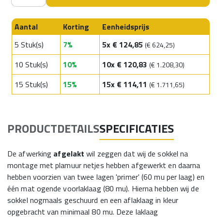
Aantal
Korting
Eenheidsprijs
5 Stuk(s)
7
%
5x € 124,85
(€ 624,25)
10 Stuk(s)
10
%
10x € 120,83
(€ 1.208,30)
15 Stuk(s)
15
%
15x € 114,11
(€ 1.711,65)
PRODUCTDETAILS
SPECIFICATIES
De afwerking
afgelakt
wil zeggen dat wij de sokkel na
montage met plamuur netjes hebben afgewerkt en daarna
hebben voorzien van twee lagen 'primer' (60 mu per laag) en
één mat ogende voorlaklaag (80 mu). Hierna hebben wij de
sokkel nogmaals geschuurd en een aflaklaag in kleur
opgebracht van minimaal 80 mu. Deze laklaag