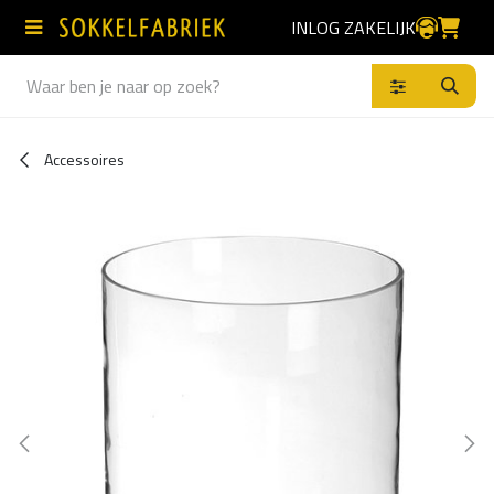
Overslaan naar inhoud
INLOG ZAKELIJK
Producten
Accessoires