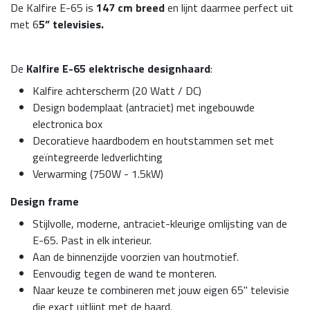
De Kalfire E-65 is
147 cm breed
en lijnt daarmee perfect uit
met 6
5” televisies.
De
Kalfire E-65 elektrische designhaard
:
Kalfire achterscherm (20 Watt / DC)
Design bodemplaat (antraciet) met ingebouwde
electronica box
Decoratieve haardbodem en houtstammen set met
geïntegreerde ledverlichting
Verwarming (750W - 1.5kW)
Design frame
Stijlvolle, moderne, antraciet-kleurige omlijsting van de
E-65. Past in elk interieur.
Aan de binnenzijde voorzien van houtmotief.
Eenvoudig tegen de wand te monteren.
Naar keuze te combineren met jouw eigen 65" televisie
die exact uitlijnt met de haard.