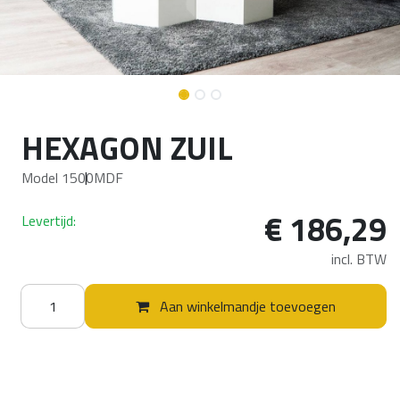
HEXAGON ZUIL
Model 1500
MDF
€
186,29
Levertijd:
incl. BTW
Aan winkelmandje toevoegen