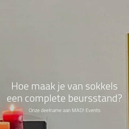
Hoe maak je van sokkels
een complete beursstand?
Onze deelname aan MAD! Events