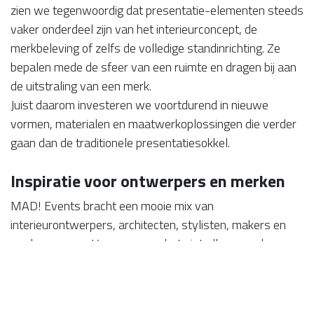
zien we tegenwoordig dat presentatie-elementen steeds
vaker onderdeel zijn van het interieurconcept, de
merkbeleving of zelfs de volledige standinrichting. Ze
bepalen mede de sfeer van een ruimte en dragen bij aan
de uitstraling van een merk.
Juist daarom investeren we voortdurend in nieuwe
vormen, materialen en maatwerkoplossingen die verder
gaan dan de traditionele presentatiesokkel.
Inspiratie voor ontwerpers en merken
MAD! Events bracht een mooie mix van
interieurontwerpers, architecten, stylisten, makers en
merken samen. Voor ons was het niet alleen een kans
om onze collectie te tonen, maar ook om in gesprek te
gaan over nieuwe toepassingen.
Van hospitality-projecten en retailconcepten tot