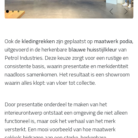
Vorige
Volg
Ook de
kledingrekken
zijn geplaatst op
maatwerk podia
,
uitgevoerd in de herkenbare
blauwe huisstijlkleur
van
Petrol Industries. Deze keuze zorgt voor een rustige en
consistente basis, waarin presentatie en merkidentiteit
naadloos samenkomen. Het resultaat is een showroom
waarin alles klopt: van vloer tot collectie.
Door presentatie onderdeel te maken van het
interieurontwerp ontstaat een omgeving die niet alleen
functioneel is, maar ook het verhaal van het merk
versterkt. Een mooi voorbeeld van hoe maatwerk
sokkels bijdragen aan een sterke, herkenbare