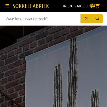
Overslaan naar inhoud
INLOG ZAKELIJK
Producten