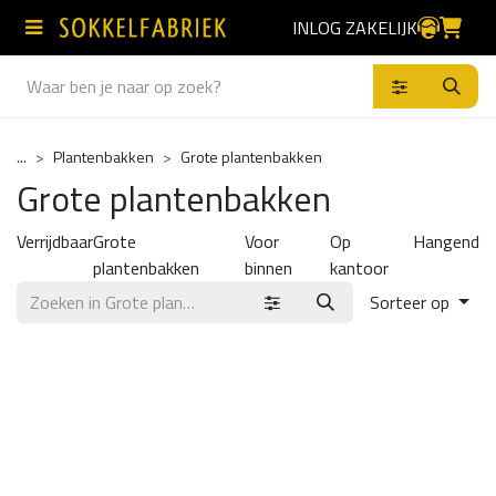
Overslaan naar inhoud
INLOG ZAKELIJK
Producten
...
Plantenbakken
Grote plantenbakken
Grote plantenbakken
Verrijdbaar
Grote
Voor
Op
Hangend
plantenbakken
binnen
kantoor
Sorteer op
Producten